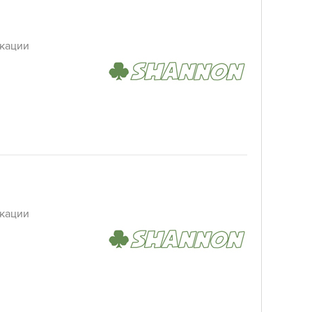
кации
кации