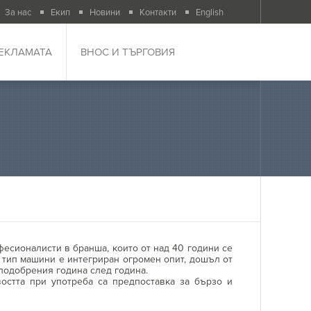
За нас
Екип
Новини
Контакти
English
РЕКЛАМАТА
ВНОС И ТЪРГОВИЯ
есионалисти в бранша, които от над 40 години се
и тип машини е интегриран огромен опит, дошъл от
подобрения година след година.
востта при употреба са предпоставка за бързо и