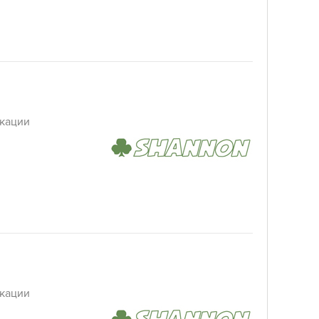
кации
кации