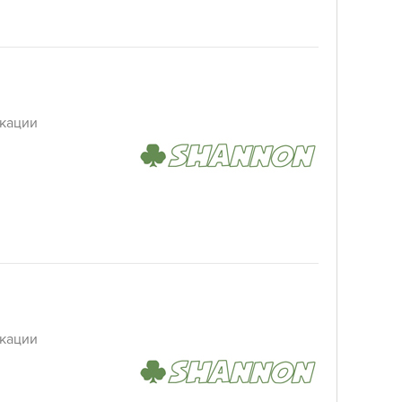
кации
кации