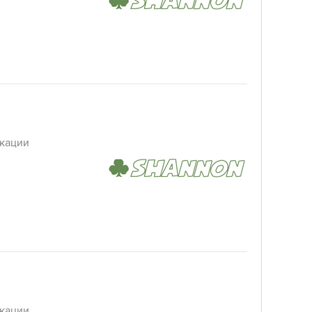
кации
кации