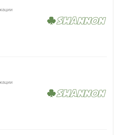
кации
кации