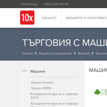
info@10x.bg
+359 2 807 68 60
НАЧАЛО
МАШИНИ И КОНСУМАТ
ТЪРГОВИЯ С МАШ
Начало
Машини и консумативи
Машини
Машини 
МАШИН
Машини
Лазери Епилог
Лазери KERN
Координатни фрези и гравири
AXYZ
Координатни фрези и гравири