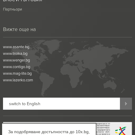
Партньори
Вижте още на
www.asante.bg
www.troika.bg
www.wenger.bg
www.contigo.bg
www.mag-lite.bg
www.lazerko.com
switch to English
За подобряване достъпността до 10x.bg,