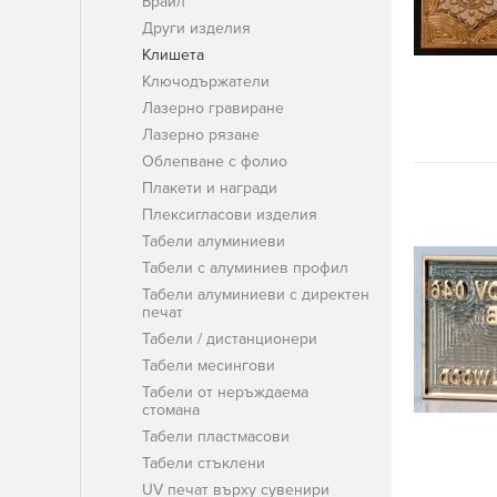
Брайл
Други изделия
Клишета
Ключодържатели
Лазерно гравиране
Лазерно рязане
Облепване с фолио
Плакети и награди
Плексигласови изделия
Табели алуминиеви
Табели с алуминиев профил
Табели алуминиеви с директен
печат
Табели / дистанционери
Табели месингови
Табели от неръждаема
стомана
Табели пластмасови
Табели стъклени
UV печат върху сувенири