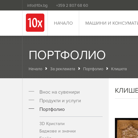
info@10x.bg
+359 2 807 68 60
НАЧАЛО
МАШИНИ И КОНСУМАТ
ПОРТФОЛИО
Начало
За рекламата
Портфолио
Клишета
КЛИШЕ
Внос на сувенири
Продукти и услуги
Портфолио
3D Кристали
Баджове и значки