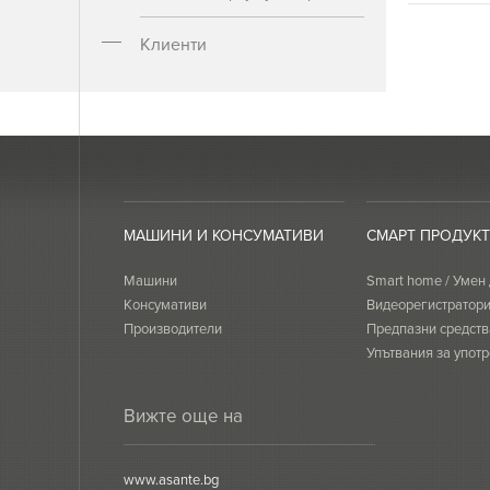
Клиенти
МАШИНИ И КОНСУМАТИВИ
СМАРТ ПРОДУК
Машини
Smart home / Умен
Консумативи
Видеорегистратор
Производители
Предпазни средств
Упътвания за употр
сертификати
Вижте още на
www.asante.bg