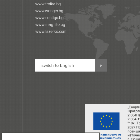
www.troika.bg
www.wenger.bg
www.contigo.bg
www.mag-lite.bg
www.lazerko.com
switch to English