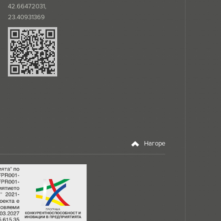
42.66472031,
23.40931369
Нагоре