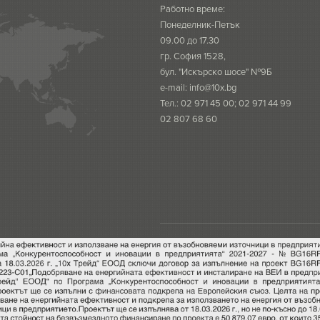
Работно време:
Понеделник-Петък
09.00 до 17.30
гр. София 1528,
бул. "Искърско шосе" №9Б
e-mail:
info@10x.bg
Тел.: 02 971 45 00; 02 971 44 99
02 807 68 60