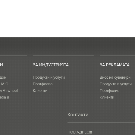
ТИ
ЗА ИНДУСТРИЯТА
ЗА РЕКЛАМАТА
 дом
Продукти и услуги
Внос на сувенири
и MIO
Портфолио
Продукти и услуги
а Airwheel
Клиенти
Портфолио
еба и
Клиенти
Контакти
НОВ АДРЕС!!!