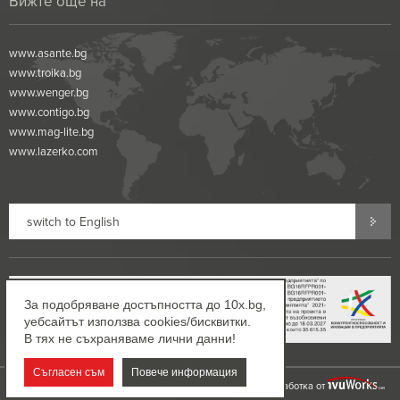
Вижте още на
www.asante.bg
www.troika.bg
www.wenger.bg
www.contigo.bg
www.mag-lite.bg
www.lazerko.com
switch to English
За подобряване достъпността до 10x.bg,
уебсайтът използва cookies/бисквитки.
В тях не съхраняваме лични данни!
Съгласен съм
Повече информация
©2002-2026 10x.bg. Всички права запазени!
Дизайн и разработка от