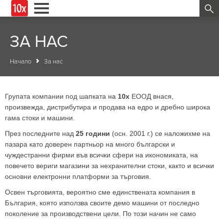
ЗА НАС
Начало
За нас
Групата компании под шапката на
10х
ЕООД внася,
произвежда, дистрибутира и продава на едро и дребно широка
гама стоки и машини.
През последните над
25 години
(осн. 2001 г.) се наложихме на
пазара като доверен партньор на много български и
чуждестранни фирми във всички сфери на икономиката, на
повечето вериги магазини за нехранителни стоки, както и всички
основни електронни платформи за търговия.
Освен търговията, вероятно сме единствената компания в
България, която използва своите демо машини от последно
поколение за производствени цели. По този начин не само