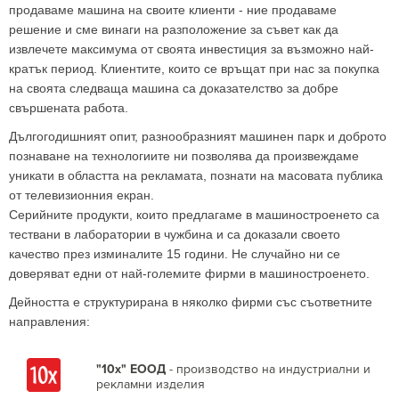
продаваме машина на своите клиенти - ние продаваме
решение и сме винаги на разположение за съвет как да
извлечете максимума от своята инвестиция за възможно най-
кратък период. Клиентите, които се връщат при нас за покупка
на своята следваща машина са доказателство за добре
свършената работа.
Дългогодишният опит, разнообразният машинен парк и доброто
познаване на технологиите ни позволява да произвеждаме
уникати в областта на рекламата, познати на масовата публика
от телевизионния екран.
Серийните продукти, които предлагаме в машиностроенето са
тествани в лаборатории в чужбина и са доказали своето
качество през изминалите 15 години. Не случайно ни се
доверяват едни от най-големите фирми в машиностроенето.
Дейността е структурирана в няколко фирми със съответните
направления:
"10х" ЕООД
- производство на индустриални и
рекламни изделия