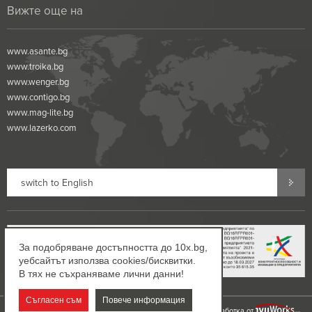
Вижте още на
www.asante.bg
www.troika.bg
www.wenger.bg
www.contigo.bg
www.mag-lite.bg
www.lazerko.com
switch to English
За подобряване достъпността до 10x.bg,
уебсайтът използва cookies/бисквитки.
В тях не съхраняваме лични данни!
Съгласен съм
Повече информация
©2002-2026 10x.bg. Всички права запазени!
Дизайн и разработка от