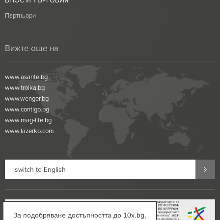
ВНОС И ТЪРГОВИЯ
Партньори
Вижте още на
www.asante.bg
www.troika.bg
www.wenger.bg
www.contigo.bg
www.mag-lite.bg
www.lazerko.com
switch to English
За подобряване достъпността до 10x.bg,