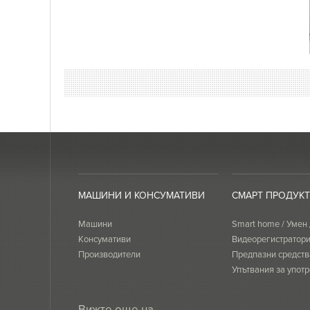
МАШИНИ И КОНСУМАТИВИ
СМАРТ ПРОДУК
Машини
Smart home / Умен
Консумативи
Видеорегистратор
Производители
Предпазни средств
Упътвания за употр
сертификати
Вижте още на