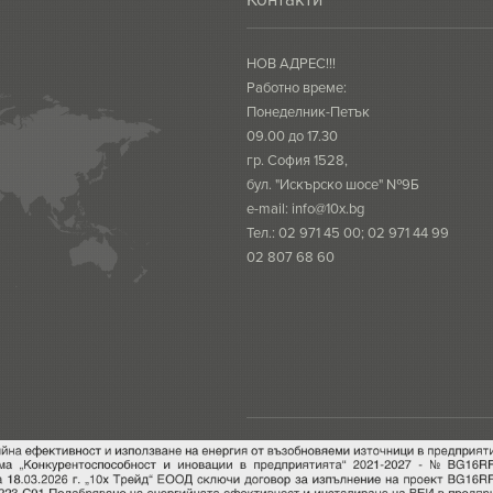
НОВ АДРЕС!!!
Работно време:
Понеделник-Петък
09.00 до 17.30
гр. София 1528,
бул. "Искърско шосе" №9Б
e-mail:
info@10x.bg
Тел.: 02 971 45 00; 02 971 44 99
02 807 68 60