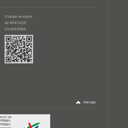
Отвори на карта:
42.66472031,
23.40931369
Нагоре