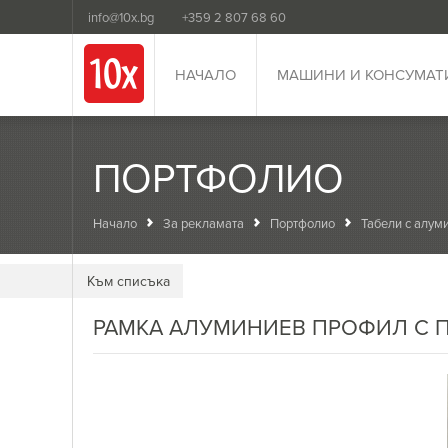
info@10x.bg
+359 2 807 68 60
НАЧАЛО
МАШИНИ И КОНСУМАТ
ПОРТФОЛИО
Начало
За рекламата
Портфолио
Табели с алум
Kъм списъка
РАМКА АЛУМИНИЕВ ПРОФИЛ С П