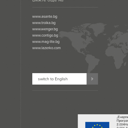
www.asante.bg
www.troika.bg
www.wenger.bg
www.contigo.bg
www.mag-lite.bg
www.lazerko.com
switch to English