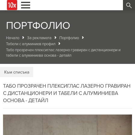
ПОРТФОЛИО
Начало
За рекламата
Портфолио
Табели с алуминиев профил
Табо прозрачен плексиглас лазерно гравиран с дистанционери и
табели с алуминиева основа - детайл
Kъм списъка
ТАБО ПРОЗРАЧЕН ПЛЕКСИГЛАС ЛАЗЕРНО ГРАВИРАН
С ДИСТАНЦИОНЕРИ И ТАБЕЛИ С АЛУМИНИЕВА
ОСНОВА - ДЕТАЙЛ